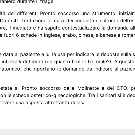
aniero durante il triage.
ità dei differenti Pronto soccorso uno strumento, inizia
toposto traduzione a cura dei mediatori culturali dell’
ore, il mediatore ha saputo contestualizzare la domanda al
 fuori 6 schede in inglese, arabo, cinese, albanese e rome
ene data al paziente e lui la usa per indicare le risposte sul
gli intervalli di tempo (da quanto tempo hai male?). A quest
o anatomico, che riportano le domande da indicare al pazie
state al Pronto soccorso delle Molinette e del CTO, pe
on le schede ostetrico-ginecologiche. Tra i sanitari si è deci
icevere una risposta altrettanto decisa.