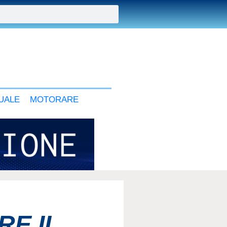
UALE
MOTORARE
RE IL