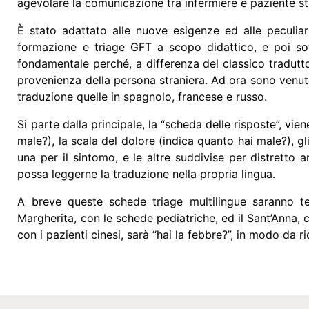
agevolare la comunicazione tra infermiere e paziente str
È stato adattato alle nuove esigenze ed alle peculiar
formazione e triage GFT a scopo didattico, e poi sot
fondamentale perché, a differenza del classico tradutt
provenienza della persona straniera. Ad ora sono venute
traduzione quelle in spagnolo, francese e russo.
Si parte dalla principale, la “scheda delle risposte”, vi
male?), la scala del dolore (indica quanto hai male?), 
una per il sintomo, e le altre suddivise per distrett
possa leggerne la traduzione nella propria lingua.
A breve queste schede triage multilingue saranno te
Margherita, con le schede pediatriche, ed il Sant’Anna, c
con i pazienti cinesi, sarà “hai la febbre?”, in modo da r