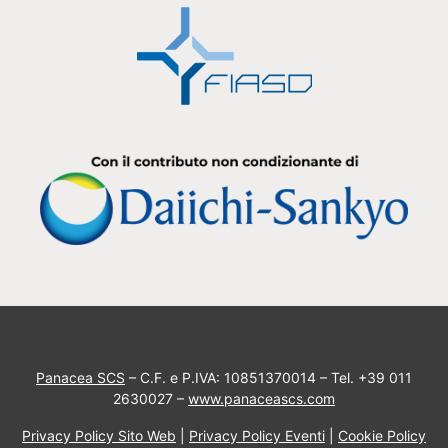
Panacea SCS
– C.F. e P.IVA: 10851370014 – Tel. +39 011
2630027 –
www.panaceascs.com
Privacy Policy Sito Web
|
Privacy Policy Eventi
|
Cookie Policy