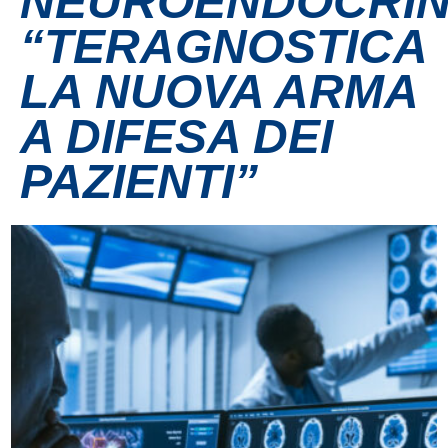
NEUROENDOCRIN
“TERAGNOSTICA
Contatti
LA NUOVA ARMA
Grandi eventi
A DIFESA DEI
Ospedale Virtuale
PAZIENTI”
MotoRare