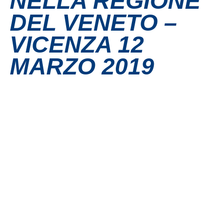
NELLA REGIONE
DEL VENETO –
Contatti
VICENZA 12
Grandi eventi
MARZO 2019
Ospedale Virtuale
MotoRare