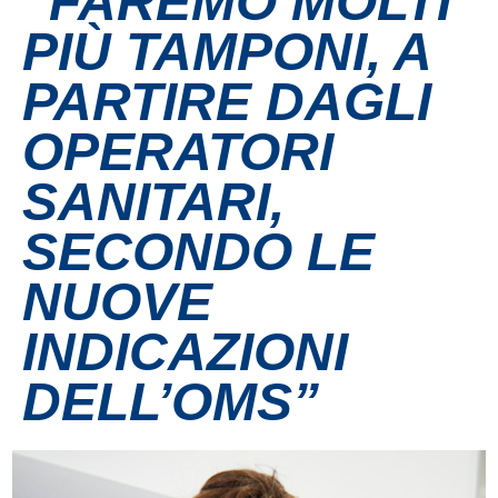
“FAREMO MOLTI
PIÙ TAMPONI, A
Contatti
PARTIRE DAGLI
Grandi eventi
OPERATORI
Ospedale Virtuale
SANITARI,
SECONDO LE
MotoRare
NUOVE
INDICAZIONI
DELL’OMS”